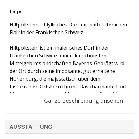
Lage
Hiltpoltstein – Idyllisches Dorf mit mittelalterlichem
Flair in der Fränkischen Schweiz
Hiltpoltstein ist ein malerisches Dorf in der
Fränkischen Schweiz, einer der schönsten
Mittelgebirgslandschaften Bayerns. Geprägt wird
der Ort durch seine imposante, gut erhaltene
Höhenburg, die majestätisch über dem
historischen Ortskern thront. Das charmante Dorf
bietet eine einzigartige Mischung aus Geschichte,
Ganze Beschreibung ansehen
Natur und fränkischer Lebensart – ein idealer Ort
für alle, die Ruhe, Kultur und aktive Erholung
suchen.
AUSSTATTUNG
Geschichte mit Charakter