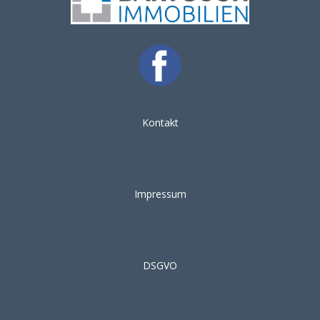
Ihre Gestaltungsmöglichkeiten:
Ob Sie die bereits genehmigte Planung
übernehmen oder das Haus nach Ihren eigenen
Vorstellungen gestalten möchten – hier haben Sie
alle Freiheiten. Die vorhandene Substanz bietet
eine hervorragende Grundlage für individuelle
Kontakt
Konzepte.
Weitere Vorteile im Überblick:
Impressum
•Provisionsfrei
•5 Stellplätze auf dem Grundstück umsetzbar
DSGVO
•Ruhige Lage am Ende einer Sackgasse
•Ideale Kombination aus Kapitalanlage &