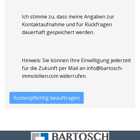
•2 x 2-Zimmer-Wohnungen im Erdgeschoss, jeweils
Ich stimme zu, dass meine Angaben zur
mit Terrasse oder Freisitz
Kontaktaufnahme und für Rückfragen
dauerhaft gespeichert werden.
•2 x 2-Zimmer-Wohnungen im Obergeschoss, eine
davon mit Balkon
•1 x 3-Zimmer-Wohnung im Dachgeschoss mit
Hinweis: Sie können Ihre Einwilligung jederzeit
Zugang zum Spitzboden
für die Zukunft per Mail an info@bartosch-
immobilien.com widerrufen.
Die Nutzfläche im Kellergeschoss beträgt ca. 10 m².
Ursprünglich als Erdkeller für die Lagerung von
Lebensmitteln genutzt und später zur
Unterbringung von Öltanks, eignet sich dieser
Raum heute ideal als Technik- oder Lagerraum –
z. B. für eine moderne Hackschnitzel- oder
Pelletsheizung.